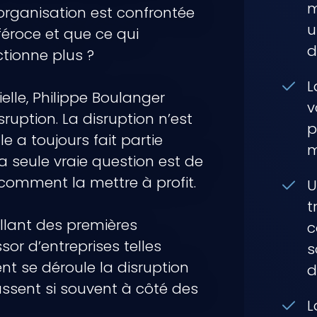
m
organisation est confrontée
u
éroce et que ce qui
d
tionne plus ?
L
elle, Philippe Boulanger
v
ruption. La disruption n’est
p
 a toujours fait partie
m
a seule vraie question est de
comment la mettre à profit.
U
t
allant des premières
c
or d’entreprises telles
s
t se déroule la disruption
d
assent si souvent à côté des
L