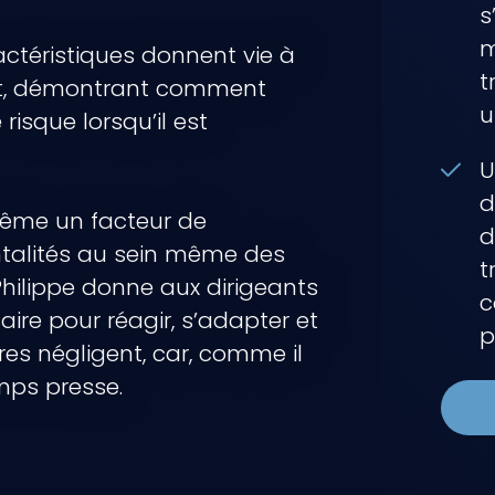
s
m
actéristiques donnent vie à
t
t, démontrant comment
u
 risque lorsqu’il est
U
d
même un facteur de
d
ntalités au sein même des
t
 Philippe donne aux dirigeants
c
aire pour réagir, s’adapter et
p
res négligent, car, comme il
emps presse.