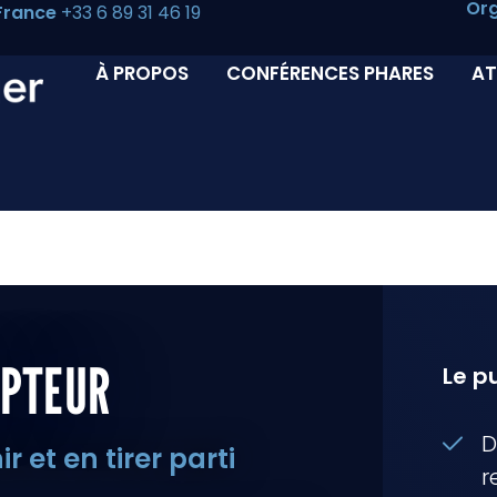
Org
France
+33 6 89 31 46 19
À PROPOS
CONFÉRENCES PHARES
AT
UPTEUR
Le pu
D
 et en tirer parti
r