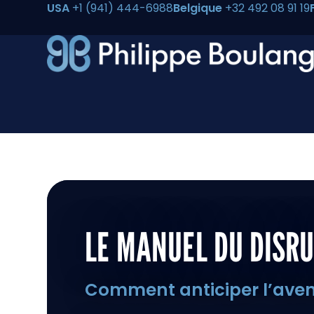
USA
+1 (941) 444-6988
Belgique
+32 492 08 91 19
LE MANUEL DU DISR
Comment anticiper l’avenir