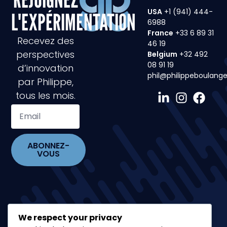
USA
+1 (941) 444-
L'EXPÉRIMENTATION
6988
France
+33 6 89 31
Recevez des
46 19
perspectives
Belgium
+32 492
08 91 19
d’innovation
phil@philippeboulang
par Philippe,
tous les mois.
ABONNEZ-
VOUS
We respect your privacy