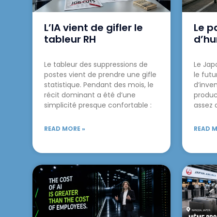
L’IA vient de gifler le
Le p
tableur RH
d’h
Le tableur des suppressions de
Le Japo
postes vient de prendre une gifle
le futu
statistique. Pendant des mois, le
d’inven
récit dominant a été d’une
produc
simplicité presque confortable :
assez 
READ MORE »
READ M