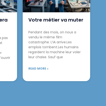
vera
Votre métier va muter
Pendant des mois, on nous a
vendu le même film
a pas
catastrophe. L’IA arrive.Les
at
emplois tombent.Les humains
regardent la machine leur voler
er
leur chaise. Sauf que
ouvrir
READ MORE »