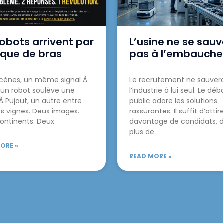
robots arrivent par
L’usine ne se sau
que de bras
pas à l’embauche
cènes, un même signal À
Le recrutement ne sauver
 un robot soulève une
l’industrie à lui seul. Le déb
 À Pujaut, un autre entre
public adore les solutions
es vignes. Deux images.
rassurantes. Il suffit d’attir
ontinents. Deux
davantage de candidats, d’
plus de
ORE »
READ MORE »